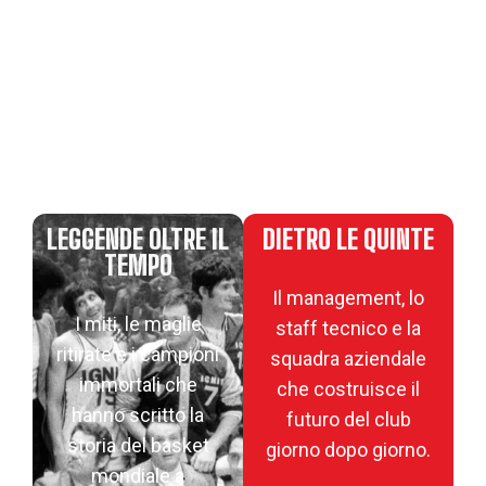
LEGGENDE OLTRE IL
DIETRO LE QUINTE
TEMPO
Il management, lo
I miti, le maglie
staff tecnico e la
ritirate e i campioni
squadra aziendale
immortali che
che costruisce il
hanno scritto la
futuro del club
storia del basket
giorno dopo giorno.
mondiale a