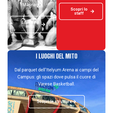
Masnago.
Scopri lo
staff
Esplora il
mito
I LUOGHI DEL MITO
Dal parquet dell'Itelyum Arena ai campi del
Campus: gli spazi dove pulsa il cuore di
Varese Basketball.
Scopri le strutture