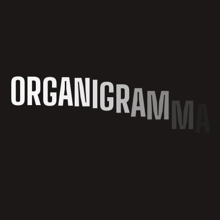
O
R
G
A
N
I
G
R
A
M
M
A