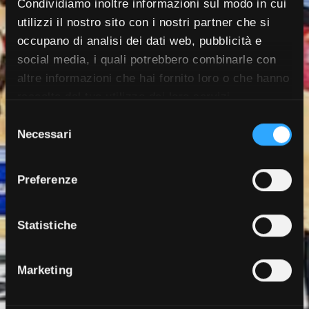
Condividiamo inoltre informazioni sul modo in cui
utilizzi il nostro sito con i nostri partner che si
occupano di analisi dei dati web, pubblicità e
social media, i quali potrebbero combinarle con
altre informazioni che hai fornito loro o che hanno
raccolto dal tuo utilizzo dei loro servizi.
S
Necessari
e
l
e
Preferenze
z
i
o
Statistiche
n
e
d
Marketing
e
l