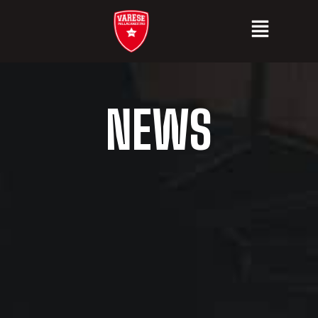
N
E
W
S